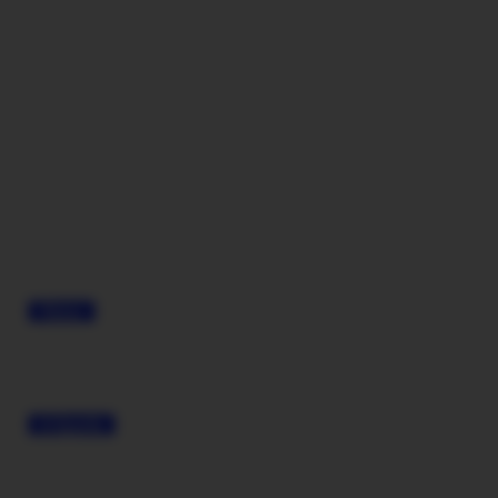
Poker
E-Sports