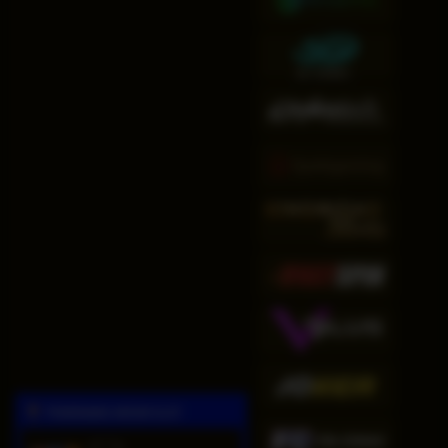
PEMENANG MESIN SLOT
a****p