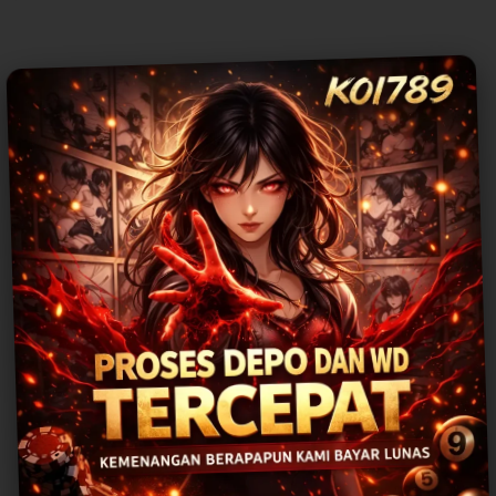
©2026 KOI789. Hak cipta dilindungi | 18+
KOI789 – Situs Slot Deposit
Dana Resmi & Maxwin Tiap
Hari
KOI789 menjadi salah satu platform slot online yang menawarkan pengalaman bermain
yang seru dan penuh tantangan. Dengan berbagai pilihan permainan yang menarik,
pemain dapat menikmati fitur-fitur seperti bonus scatter, free spin, hingga tampilan game
yang interaktif dan modern. Setiap permainan dirancang untuk memberikan hiburan
sekaligus sensasi berbeda di setiap putaran.
Selain itu, KOI789 dikenal dengan sistem yang stabil serta akses yang mudah digunakan di
berbagai perangkat, baik melalui ponsel maupun desktop. Hal ini membuat pemain bisa
bermain kapan saja tanpa kendala berarti. Proses transaksi juga dirancang praktis sehingga
memberikan kenyamanan lebih bagi pengguna.
Bagi pemain yang ingin mencoba strategi bermain slot, penting untuk tetap mengatur waktu
dan mengelola modal dengan bijak. Dengan pendekatan yang tepat, KOI789 dapat