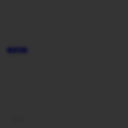
Arcade