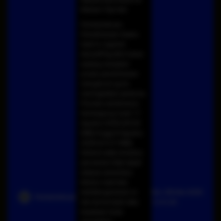
Maxwin Tiap Hari
Pemberitahuan
Pemeliharaan Sistem:
Saat ini, layanan
AdvantPlay Mini Game
sedang menjalani
proses pemeliharaan
menyeluruh guna
meningkatkan performa.
Periode maintenance
berlangsung mulai 17
Agustus 2026 (20:02
WIB) hingga 8 Agustus
2026 (23:57 WIB).
Selama waktu tersebut,
permainan tidak dapat
diakses sementara.
Mohon maaf atas
ketidaknyamanan ini
Sen, 08-Des-2026
Pemberitahuan
dan terima kasih atas
13.41.20
kesetiaan Anda