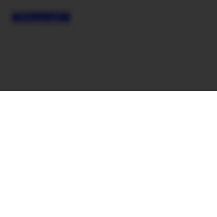
Sabung Ayam