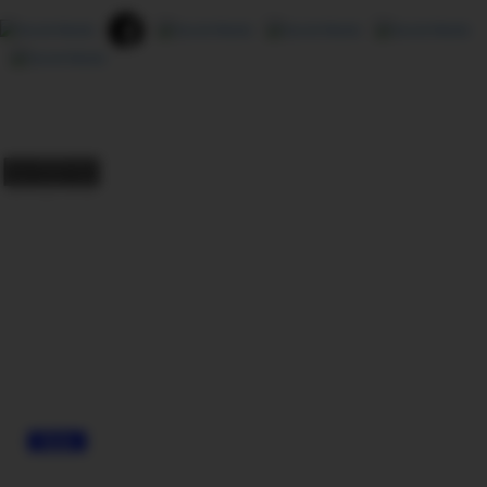
Bersertifikasi Dari
Tanggung Jawab Bermain
Browser Yang Didukung
Platform Penyedia Layanan
Slots